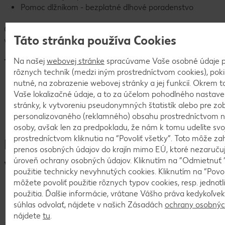
Pomoc dlžníkom - bezplatné dlhové poradenstvo
Čerpanie zamestnaneckých benefitov sa riadi príslušnými
Táto stránka používa Cookies
vnútornými predpismi zamestnávateľa.
Na našej
webovej stránke
spracúvame Vaše osobné údaje p
Tvoj profil
rôznych techník (medzi iným prostredníctvom cookies), pokia
skúsenosť z oblasti obchodu (nie je podmienkou, ale je
nutné, na zobrazenie webovej stránky a jej funkcií. Okrem
vítaná)
Vaše lokalizačné údaje, a to za účelom pohodlného nastav
silná orientácia na zákazníka a príjemné vystupovanie
stránky, k vytvoreniu pseudonymných štatistík alebo pre zo
ochota učiť sa a schopnosť prispôsobovať sa zmenám
personalizovaného (reklamného) obsahu prostredníctvom ná
motivácia, tímové myslenie a ochota pracovať na zmeny
osoby, avšak len za predpokladu, že nám k tomu udelíte svo
a cez víkendy
prostredníctvom kliknutia na “Povoliť všetky”. Toto môže za
Benefity a zamestnanecké
prenos osobných údajov do krajín mimo EÚ, ktoré nezaruču
výhody
úroveň ochrany osobných údajov. Kliknutím na “Odmietnuť ”
použitie technicky nevyhnutých cookies. Kliknutím na “Povol
môžete povoliť použitie rôznych typov cookies, resp. jednot
použitia. Ďalšie informácie, vrátane Vášho práva kedykoľvek
súhlas odvolať, nájdete v našich Zásadách
ochrany osobnýc
nájdete
tu
.