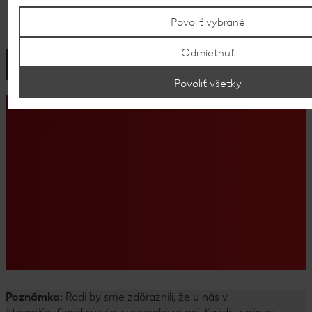
Povoliť vybrané
Odmietnuť
Povoliť všetky
Poznámka:
Radi by sme zdôraznili, že u nás v