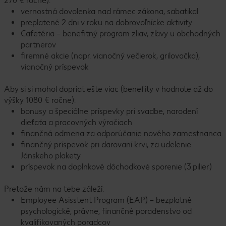
270 € ročne):
vernostná dovolenka nad rámec zákona, sabatikal
preplatené 2 dni v roku na dobrovoľnícke aktivity
Cafetéria – benefitný program zliav, zľavy u obchodných
partnerov
firemné akcie (napr. vianočný večierok, grilovačka),
vianočný príspevok
Aby si si mohol dopriať ešte viac (benefity v hodnote až do
výšky 1080 € ročne):
bonusy a špeciálne príspevky pri svadbe, narodení
dieťaťa a pracovných výročiach
finančná odmena za odporúčanie nového zamestnanca
finančný príspevok pri darovaní krvi, za udelenie
Jánskeho plakety
príspevok na doplnkové dôchodkové sporenie (3.pilier)
Pretože nám na tebe záleží:
Employee Asisstent Program (EAP) – bezplatné
psychologické, právne, finančné poradenstvo od
kvalifikovaných poradcov