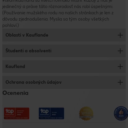
#teamKaufland sú všetci rovnako vítaní. Každý z nás je
jedinečný a práve táto rôznorodosť nás robí úspešnými.
(Používanie mužského rodu na našich stránkach je len z
dôvodu zjednodušenia. Myslia sa tým osoby všetkých
pohlaví.)
Oblasti v Kauflande
Študenti a absolventi
Centrála
Obchod
Kaufland
Leadership program
Logistika
Duálne vzdelávanie
Ochrana osobných údajov
Rozvoj zamestnancov
Brigády pre študentov
Ocenenia
Benefity
Vyhlásenie o prístupnosti
Výberový proces
Tiráž
Spoločnosť
Ochrana osobných údajov