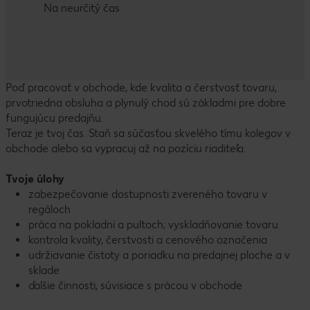
Na neurčitý čas
Poď pracovať v obchode, kde kvalita a čerstvosť tovaru,
prvotriedna obsluha a plynulý chod sú základmi pre dobre
fungujúcu predajňu.
Teraz je tvoj čas. Staň sa súčasťou skvelého tímu kolegov v
obchode alebo sa vypracuj až na pozíciu riaditeľa.
Tvoje úlohy
zabezpečovanie dostupnosti zvereného tovaru v
regáloch
práca na pokladni a pultoch; vyskladňovanie tovaru
kontrola kvality, čerstvosti a cenového označenia
udržiavanie čistoty a poriadku na predajnej ploche a v
sklade
ďalšie činnosti, súvisiace s prácou v obchode