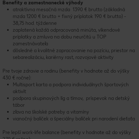
Benefity a zamestnanecké výhody
atraktívna mesačná mzda 1390 € brutto (základná
mzda 1200 € brutto + fixný príplatok 190 € brutto) -
38,75 hod. týždenne
zaplatená každá odpracovaná minúta, víkendové
príplatky a zmluva na dobu neurčitú u TOP
zamestnávateľa
dôsledné a kvalitné zapracovanie na pozíciu, priestor na
sebarealizáciu, kariérny rast, rozvojové aktivity
Pre tvoje zdravie a rodinu (benefity v hodnote až do výšky
430 € ročne):
Multisport karta a podpora individuálnych športových
aktivít
podpora skupinových líg a tímov, príspevok na detský
tábor
zľava na školské potreby a vitamíny
vianočný balíček a špeciálny balíček pri narodení dieťaťa
Pre lepší work-life balance (benefity v hodnote až do výšky