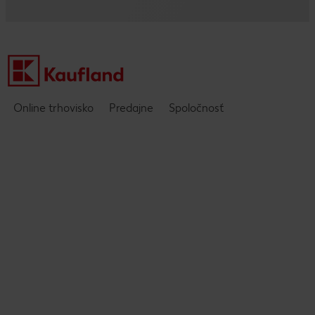
Často kladené otázky
O nás
Podujatia
Online trhovisko
Predajne
Spoločnosť