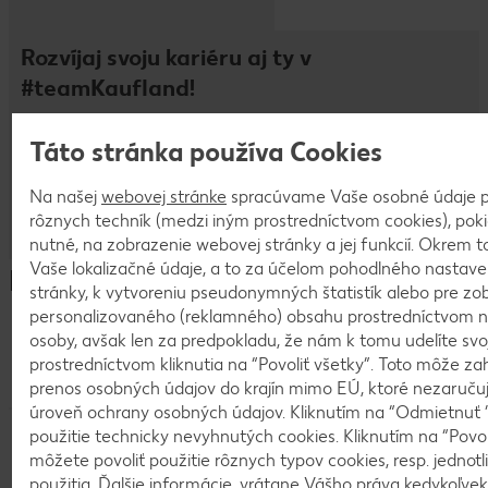
Rozvíjaj svoju kariéru aj ty v
#teamKaufland!
Využi možnosť privyrobiť si alebo zažiar ako manažér.
Táto stránka používa Cookies
Pridaj sa k nám.
Na našej
webovej stránke
spracúvame Vaše osobné údaje p
rôznych techník (medzi iným prostredníctvom cookies), pokia
Hľadať pracovné ponuky
nutné, na zobrazenie webovej stránky a jej funkcií. Okrem
Vaše lokalizačné údaje, a to za účelom pohodlného nastav
Benefity, ktoré majú zmysel
stránky, k vytvoreniu pseudonymných štatistík alebo pre zo
personalizovaného (reklamného) obsahu prostredníctvom ná
osoby, avšak len za predpokladu, že nám k tomu udelíte svo
prostredníctvom kliknutia na “Povoliť všetky”. Toto môže za
prenos osobných údajov do krajín mimo EÚ, ktoré nezaruču
úroveň ochrany osobných údajov. Kliknutím na “Odmietnuť ”
použitie technicky nevyhnutých cookies. Kliknutím na “Povol
môžete povoliť použitie rôznych typov cookies, resp. jednot
použitia. Ďalšie informácie, vrátane Vášho práva kedykoľvek