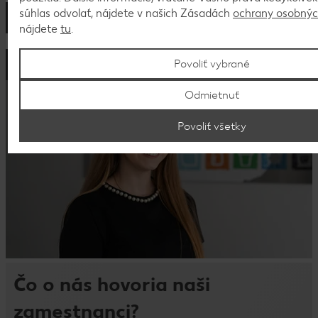
súhlas odvolať, nájdete v našich Zásadách
ochrany osobnýc
nájdete
tu
.
Povoliť vybrané
Viac o našich benefitoch
Odmietnuť
Povoliť všetky
Čo o nás hovoria naši
zamestnanci?