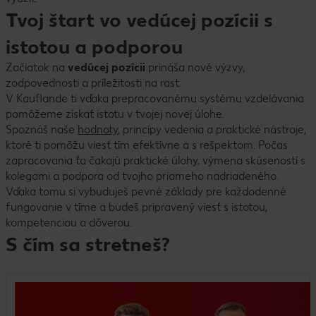
Tvoj štart vo vedúcej pozícii s
istotou a podporou
Začiatok na
vedúcej pozícii
prináša nové výzvy,
zodpovednosti a príležitosti na rast.
V Kauflande ti vďaka prepracovanému systému vzdelávania
pomôžeme získať istotu v tvojej novej úlohe.
Spoznáš naše
hodnoty
, princípy vedenia a praktické nástroje,
ktoré ti pomôžu viesť tím efektívne a s rešpektom. Počas
zapracovania ťa čakajú praktické úlohy, výmena skúseností s
kolegami a podpora od tvojho priameho nadriadeného.
Vďaka tomu si vybuduješ pevné základy pre každodenné
fungovanie v tíme a budeš pripravený viesť s istotou,
kompetenciou a dôverou.
S čím sa stretneš?