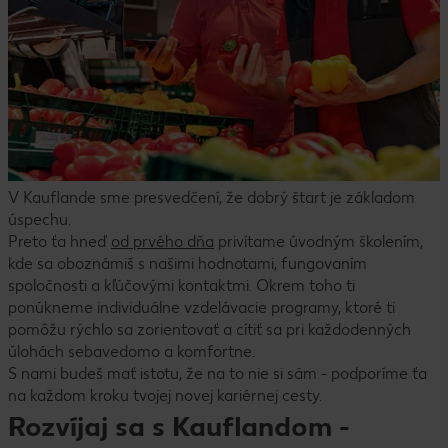
V Kauflande sme presvedčení, že dobrý štart je základom
úspechu.
Preto ťa hneď
od prvého dňa
privítame úvodným školením,
kde sa oboznámiš s našimi hodnotami, fungovaním
spoločnosti a kľúčovými kontaktmi. Okrem toho ti
ponúkneme individuálne vzdelávacie programy, ktoré ti
pomôžu rýchlo sa zorientovať a cítiť sa pri každodenných
úlohách sebavedomo a komfortne.
S nami budeš mať istotu, že na to nie si sám - podporíme ťa
na každom kroku tvojej novej kariérnej cesty.
Rozvíjaj sa s Kauflandom -