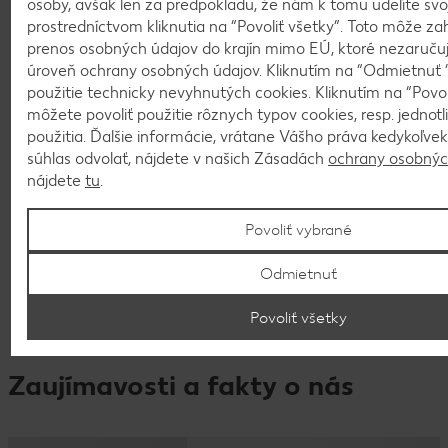
osoby, avšak len za predpokladu, že nám k tomu udelíte svo
prostredníctvom kliknutia na “Povoliť všetky”. Toto môže za
Duálne vzdelávanie
prenos osobných údajov do krajín mimo EÚ, ktoré nezaruču
úroveň ochrany osobných údajov. Kliknutím na “Odmietnuť ”
použitie technicky nevyhnutých cookies. Kliknutím na “Povol
môžete povoliť použitie rôznych typov cookies, resp. jednot
použitia. Ďalšie informácie, vrátane Vášho práva kedykoľvek
súhlas odvolať, nájdete v našich Zásadách
ochrany osobnýc
nájdete
tu
.
Povoliť vybrané
Odmietnuť
Povoliť všetky
Brigády pre študentov
Zaujímavosti a fakty o nás