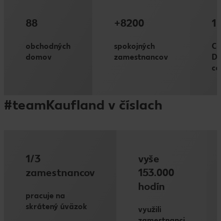
88
+8200
1
obchodných
spokojných
Ce
domov
zamestnancov
Di
ce
#teamKaufland v číslach
1/3
vyše
zamestnancov
153.000
hodín
pracuje na
skrátený úväzok
využili
zamestnanci