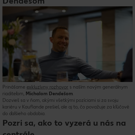
Dendešom
Prinášame
exkluzívny rozhovor
s naším novým generálnym
riaditeľom,
Michalom Dendešom
.
Dozvieš sa v ňom, akými všetkými pozíciami si za svoju
kariéru v Kauflande prešiel, ale aj to, čo považuje za kľúčové
do ďalšieho obdobia.
Pozri sa, ako to vyzerá u nás na
centrále