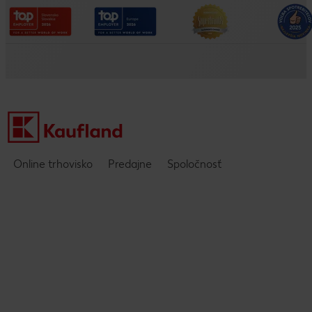
Výberový proces
Tiráž
Spoločnosť
Ochrana osobných údajov
Často kladené otázky
O nás
Podujatia
Online trhovisko
Predajne
Spoločnosť