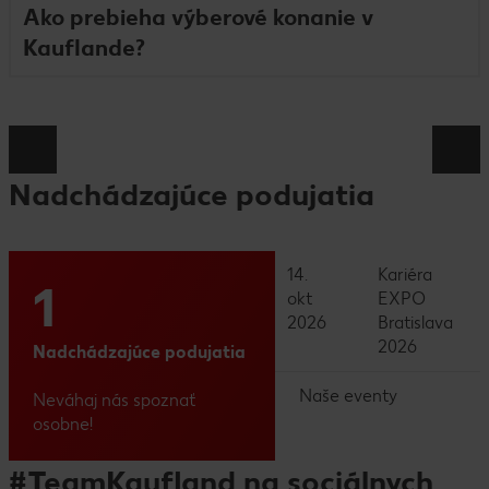
Ako prebieha výberové konanie v
Kauflande?
Nadchádzajúce podujatia
14.
Kariéra
1
okt
EXPO
2026
Bratislava
2026
Nadchádzajúce podujatia
Naše eventy
Neváhaj nás spoznať
osobne!
#TeamKaufland na sociálnych