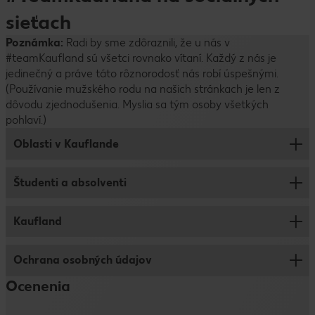
sieťach
Poznámka:
Radi by sme zdôraznili, že u nás v
#teamKaufland sú všetci rovnako vítaní. Každý z nás je
jedinečný a práve táto rôznorodosť nás robí úspešnými.
(Používanie mužského rodu na našich stránkach je len z
dôvodu zjednodušenia. Myslia sa tým osoby všetkých
pohlaví.)
Oblasti v Kauflande
Študenti a absolventi
Centrála
Obchod
Kaufland
Leadership program
Logistika
Duálne vzdelávanie
Ochrana osobných údajov
Rozvoj zamestnancov
Brigády pre študentov
Ocenenia
Benefity
Vyhlásenie o prístupnosti