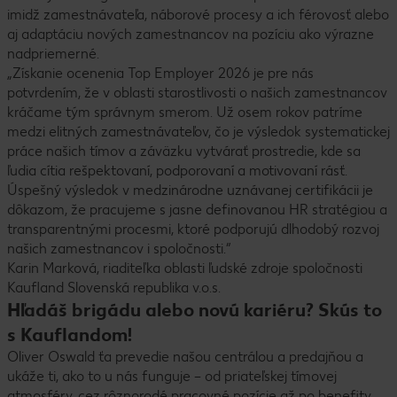
imidž zamestnávateľa, náborové procesy a ich férovosť alebo
aj adaptáciu nových zamestnancov na pozíciu ako výrazne
nadpriemerné.
„Získanie ocenenia Top Employer 2026 je pre nás
potvrdením, že v oblasti starostlivosti o našich zamestnancov
kráčame tým správnym smerom. Už osem rokov patríme
medzi elitných zamestnávateľov, čo je výsledok systematickej
práce našich tímov a záväzku vytvárať prostredie, kde sa
ľudia cítia rešpektovaní, podporovaní a motivovaní rásť.
Úspešný výsledok v medzinárodne uznávanej certifikácii je
dôkazom, že pracujeme s jasne definovanou HR stratégiou a
transparentnými procesmi, ktoré podporujú dlhodobý rozvoj
našich zamestnancov i spoločnosti.“
Karin Marková, riaditeľka oblasti ľudské zdroje spoločnosti
Kaufland Slovenská republika v.o.s.
Hľadáš brigádu alebo novú kariéru? Skús to
s Kauflandom!
Oliver Oswald ťa prevedie našou centrálou a predajňou a
ukáže ti, ako to u nás funguje – od priateľskej tímovej
atmosféry, cez rôznorodé pracovné pozície až po benefity,