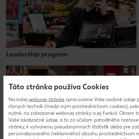
Leadership program
Táto stránka používa Cookies
Na našej
webovej stránke
spracúvame Vaše osobné údaje p
rôznych techník (medzi iným prostredníctvom cookies), pokia
nutné, na zobrazenie webovej stránky a jej funkcií. Okrem
Vaše lokalizačné údaje, a to za účelom pohodlného nastav
stránky, k vytvoreniu pseudonymných štatistík alebo pre zo
personalizovaného (reklamného) obsahu prostredníctvom ná