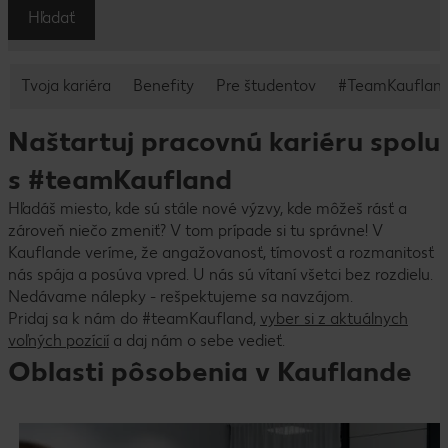
Hľadať
Tvoja kariéra
Benefity
Pre študentov
#TeamKauflan
Naštartuj pracovnú kariéru spolu
s #teamKaufland
Hľadáš miesto, kde sú stále nové výzvy, kde môžeš rásť a
zároveň niečo zmeniť? V tom prípade si tu správne! V
Kauflande veríme, že angažovanosť, tímovosť a rozmanitosť
nás spája a posúva vpred. U nás sú vítaní všetci bez rozdielu.
Nedávame nálepky - rešpektujeme sa navzájom.
Pridaj sa k nám do #teamKaufland,
vyber si z aktuálnych
voľných pozícií
a daj nám o sebe vedieť.
Oblasti pôsobenia v Kauflande